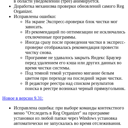
в области уведомлений (трее) анимируется.
Доработка механизма проверки обновлений самого Reg
Organizer.
Исправлены ошибки:
На экране Экспресс-проверки блок чистки мог
зависать.
Из рекомендаций по оптимизации не исключались
отключенные программы.
Иногда сразу после проведения чистки в экспресс-
проверке отображалась рекомендация провести
чистку снова.
Программе не удавалось закрыть Яндекс Браузер
перед удалением его кэша или других данных во
время чистки системы.
Под темной темой устранено мигание белым
цветом при переходе на последний экран чистки.
В редакторе реестра над списком результатов
поиска в реестре возникал черный прямоугольник.
Новое в версии 9.31:
Исправлена ошибка: при выборе команды контекстного
меню "Отследить в Reg Organizer" на программе
установки из любой папки через Windows установка
автоматически не запускалась во время отслеживания.