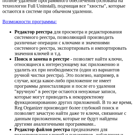
полное удаление программного обеспечения (основана на
технологии Full Uninstall), подчищая все "хвосты", которые
остаются в системе при обычном удалении.
Возможности программы:
Редактор реестра
для просмотра и редактирования
системного реестра, позволяющий производить
различные операции c ключами и значениями
системного реестра, экспортировать и импортировать
значения ключей и т.д.
Поиск и замена в реестре
- позволяет найти ключи,
относящиеся к интересующему вас приложению и
удалить их при необходимости (один из вариантов
ручной чистки реестра). Это полезно, например, в
случае, когда какое-либо приложение не имеет
программы деинсталляции и после его удаления
"вручную" в реестре остаются ненужные записи,
которые могут приводить к некорректному
функционированию других приложений. В то же время,
Reg Organizer производит более глубокий поиск и
позволяет зачастую найти даже те ключи, связанные с
данным приложением, которые не будут найдены
другими аналогичными программами..
Редактор файлов реестра
предназначен для
редактирования ключей и параметров, добавления и