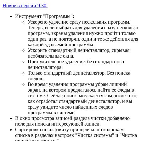
Новое в версии 9.30:
Инструмент "Программы":
Ускорено удаление сразу нескольких программ.
Теперь, если выбрать для удаления сразу несколько
программ, экраны удаления нужно пройти только
один раз, а не повторять одни и те же действия для
каждой удаляемой программы.
Ускорить стандартный деинсталлятор, скрывая
необязательные окна.
Принудительное удаление: без стандартного
деинсталлятора.
Только стандартный деинсталлятор. Без поиска
следов.
Во время удаления программы убран лишний
экран, на котором предлагалось найти ее следы в
системе. Сейчас поиск запускается сам после того,
как отработал стандартный деинсталлятор, и вы
сразу увидите число найденных следов
программы в системе.
В окно просмотра записей раздела чистки добавлено
поле для поиска интересующей записи.
Сортировка по алфавиту при щелчке по колонкам
списка в разделах настроек "Чистка системы" и "Чистка
приватных данных".