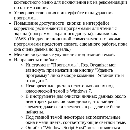
контекстного меню для исключения их из рекомендации
по оптимизации.
Усовершенствования в интерфейсе окна удаления
программы.
Повышение доступности: кнопки в интерфейсе
корректно распознаются программами для чтения с
экрана (программы экранного доступа), такими как
JAWS. (Но для полноценной совместимости с такими
программами предстоит сделать еще много работы, пока
она очень далека до идеала.)
Мелкие визуальные улучшения под темной темой.
Исправлены ошибки:
Инструмент "Программы". Reg Organizer мог
зависнуть при нажатии на кнопку "Удалить
программу" либо выборе команды "Установить и
отследить".
Некорректные цвета в некоторых окнах под
классической темой в Windows 7.
В инструменте для очистки личных данных около
некоторых разделов выводилось, что найден 1
элемент, даже если элементы в разделе не были
найдены.
Под темной темой некоторые вспомогательные
окна имели цвета, соответствующие светлой теме.
Ошибка "Windows Script Host" могла появиться