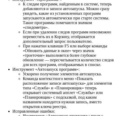
К следам программ, найденным в системе, теперь
добавляются и записи автозапуска. Можно сразу
увидеть, какие из установленных программ
запускаются автоматически при старте системы.
Такие программы помечаются значком
«спидометра».
Если при удалении следов программ невозможно
переместить их в Корзину, отображается
дополнительный запрос пользователю.
При нажатии клавиши F5 или выборе команды
«Обновить данные в окне» через значок
«троеточие» выполняется более глубокое
обновление — пересчитывается количество следов
для всех программ, отображаемых в списке.
Инструмент «Автозапуск программ»:
Ускорено получение элементов автозапуска.
Команда контекстного меню «Показать
расположение записи автозапуска» для элементов
типа «Служба» и «Планировщик» теперь
открывает системный апплет «Службы» или
«Планировщик» с подсказкой, под каким
названием находится нужная запись, вместо
открытия ключа реестра.
Исправленные ошибки:
Инструмент «Автозапуск программ»: текст с