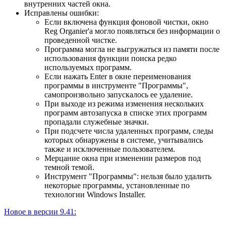
внутренних частей окна.
Исправлены ошибки:
Если включена функция фоновой чистки, окно
Reg Organier'а могло появляться без информации о
проведенной чистке.
Программа могла не выгружаться из памяти после
использования функции поиска редко
используемых программ.
Если нажать Enter в окне переименования
программы в инструменте "Программы",
самопроизвольно запускалось ее удаление.
При выходе из режима изменения нескольких
программ автозапуска в списке этих программ
пропадали служебные значки.
При подсчете числа удаленных программ, следы
которых обнаружены в системе, учитывались
также и исключенные пользователем.
Мерцание окна при изменении размеров под
темной темой.
Инструмент "Программы": нельзя было удалить
некоторые программы, установленные по
технологии Windows Installer.
Новое в версии 9.41: