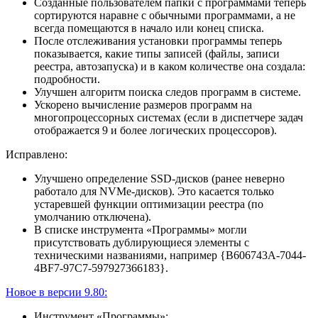
Созданные пользователем папки с программами теперь
сортируются наравне с обычными программами, а не
всегда помещаются в начало или конец списка.
После отслеживания установки программы теперь
показывается, какие типы записей (файлы, записи
реестра, автозапуска) и в каком количестве она создала:
подробности.
Улучшен алгоритм поиска следов программ в системе.
Ускорено вычисление размеров программ на
многопроцессорных системах (если в диспетчере задач
отображается 9 и более логических процессоров).
Исправлено:
Улучшено определение SSD-дисков (ранее неверно
работало для NVMe-дисков). Это касается только
устаревшей функции оптимизации реестра (по
умолчанию отключена).
В списке инструмента «Программы» могли
присутствовать дублирующиеся элементы с
техническими названиями, например {B606743A-7044-
4BF7-97C7-597927366183}.
Новое в версии 9.80:
Инструмент «Программы»: