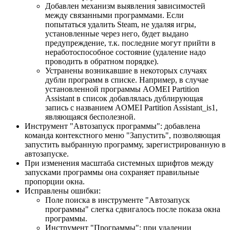
Добавлен механизм выявления зависимостей
между связанными программами. Если
попытаться удалить Steam, не удаляя игры,
установленные через него, будет выдано
предупреждение, т.к. последние могут прийти в
неработоспособное состояние (удаление надо
проводить в обратном порядке).
Устранены возникавшие в некоторых случаях
дубли программ в списке. Например, в случае
установленной программы AOMEI Partition
Assistant в список добавлялась дублирующая
запись с названием AOMEI Partition Assistant_is1,
являющаяся бесполезной.
Инструмент "Автозапуск программы": добавлена
команда контекстного меню "Запустить", позволяющая
запустить выбранную программу, зарегистрированную в
автозапуске.
При изменения масштаба системных шрифтов между
запусками программы она сохраняет правильные
пропорции окна.
Исправлены ошибки:
Поле поиска в инструменте "Автозапуск
программы" слегка сдвигалось после показа окна
программы.
Инструмент "Программы": при удалении