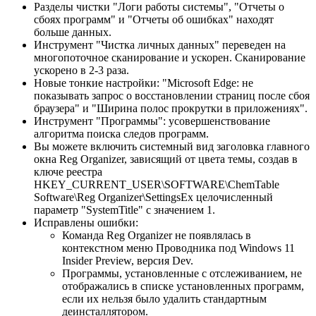
Разделы чистки "Логи работы системы", "Отчеты о
сбоях программ" и "Отчеты об ошибках" находят
больше данных.
Инструмент "Чистка личных данных" переведен на
многопоточное сканирование и ускорен. Сканирование
ускорено в 2-3 раза.
Новые тонкие настройки: "Microsoft Edge: не
показывать запрос о восстановлении страниц после сбоя
браузера" и "Ширина полос прокрутки в приложениях".
Инструмент "Программы": усовершенствование
алгоритма поиска следов программ.
Вы можете включить системный вид заголовка главного
окна Reg Organizer, зависящий от цвета темы, создав в
ключе реестра
HKEY_CURRENT_USER\SOFTWARE\ChemTable
Software\Reg Organizer\SettingsEx целочисленный
параметр "SystemTitle" с значением 1.
Исправлены ошибки:
Команда Reg Organizer не появлялась в
контекстном меню Проводника под Windows 11
Insider Preview, версия Dev.
Программы, установленные с отслеживанием, не
отображались в списке установленных программ,
если их нельзя было удалить стандартным
деинсталлятором.